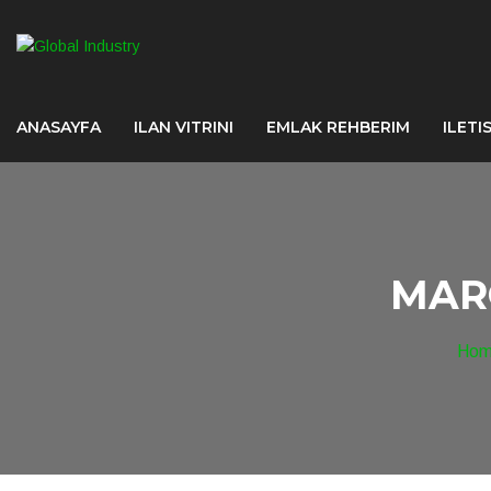
ANASAYFA
ILAN VITRINI
EMLAK REHBERIM
ILETI
MAR
Ho